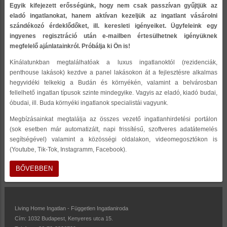
Egyik kifejezett erősségünk, hogy nem csak passzívan gyűjtjük az
eladó ingatlanokat, hanem aktívan kezeljük az ingatlant vásárolni
szándékozó érdeklődőket, ill. keresleti igényeiket. Ügyfeleink egy
ingyenes regisztráció után e-mailben értesülhetnek igényüknek
megfelelő ajánlatainkról. Próbálja ki Ön is!
Kínálatunkban megtalálhatóak a luxus ingatlanoktól (rezidenciák,
penthouse lakások) kezdve a panel lakásokon át a fejlesztésre alkalmas
hegyvidéki telkekig a Budán és környékén, valamint a belvárosban
fellelhető ingatlan típusok szinte mindegyike. Vagyis az eladó, kiadó budai,
óbudai, ill. Buda környéki ingatlanok specialistái vagyunk.
Megbízásainkat megtalálja az összes vezető ingatlanhirdetési portálon
(sok esetben már automatizált, napi frissítésű, szoftveres adatátemelés
segítségével) valamint a közösségi oldalakon, videomegosztókon is
(Youtube, Tik-Tok, Instagramm, Facebook).
BŐVEBBEN
Living Home Ingatlan - Független Ingatlaniroda
Cím: 1032 Budapest, Kenyeres utca 15.