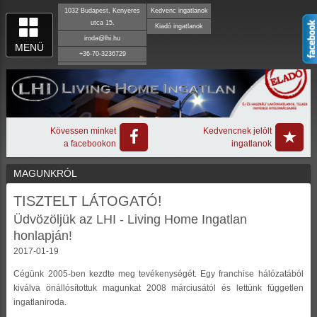
1032 Budapest, Kenyeres
Kedvenc ingatlanok
utca 15.
Kiadó ingatlanok
iroda@lhi.hu
MENÜ
+36-70-3236729
Kövessen minket
Kedvencnek jelölt
a facebookon
ingatlanok
MAGUNKRÓL
TISZTELT LÁTOGATÓ!
Üdvözöljük az LHI - Living Home Ingatlan
honlapján!
2017-01-19
Cégünk 2005-ben kezdte meg tevékenységét. Egy franchise hálózatából
kiválva önállósítottuk magunkat 2008 márciusától és lettünk független
ingatlaniroda.