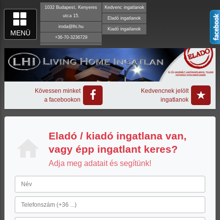
1032 Budapest, Kenyeres
Kedvenc ingatlanok
utca 15.
Eladó ingatlanok
iroda@lhi.hu
Kiadó ingatlanok
MENÜ
+36-70-3236729
Kövessen minket
Kedvencnek jelölt
a facebookon
ingatlanok
Eladó / kiadó ingatlana van,
vagy épp ingatlant keres?
Adja meg adatait és segítünk!