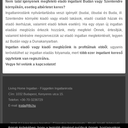
Nem talál igényének megfelelő eladó ingatlant Budán vagy Szentendre
környékén, esetleg albérletet keres?
Ingatlanirodánk nyilvántartásba veszi igényét (budai, óbudai és Buda, ill.
Szentendre környéki kiadó vagy eladó lakások, eladó családi házak és
eladó ikerházak, valamint eladó telkek esetén). Ha egy olyan új ingatlan
eladási megbízás érkezik hozzánk, mely megfelel Önnek, értesítjük,
valamint kérésére megszervezzük az eladó ingatlan megtekintését, legyen
az Budán vagy a Dunakanyarban.
Ingatlan eladó vagy kiadó megbízóink is profitálnak ebből
, ugyanis
lerövidülhet az ingatlan eladás folyamata, mert
több ezer ingatlant kereső
ügyfelünk van regisztrálva.
Vegye fel velünk a kapcsolatot!
Living Home Ingatlan - Független Ingatlaniroda
Cím: 1032 Budapest, Kenyeres utca 15.
Telefon: +36-70-3236729
E-mail:
iroda@lhi.hu
2026 © Living Home Ingatlan - Független Ingatlaniroda - Eladó, kiadó, bérbeadó
Annak érdekében, hogy a legjobb élményt nyújtsuk önnek, honlapunkon