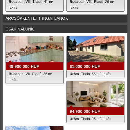
2
2
Budapest VIII.
Kiadó
41 m
Budapest VIII.
Eladó
26 m
lakás
lakás
ÁRCSÖKKENTETT INGATLANOK
CSAK NÁLUNK
49.900.000 HUF
61.000.000 HUF
2
2
Budapest VII.
Eladó
36 m
Üröm
Eladó
55 m
lakás
lakás
94.900.000 HUF
2
Üröm
Eladó
95 m
lakás