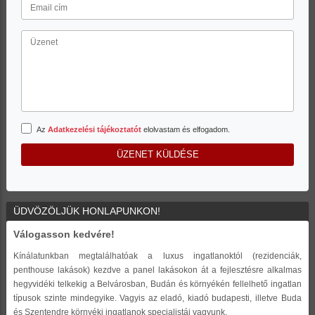
Az
Adatkezelési tájékoztatót
elolvastam és elfogadom.
ÜZENET KÜLDÉSE
ÜDVÖZÖLJÜK HONLAPUNKON!
Válogasson kedvére!
Kínálatunkban megtalálhatóak a luxus ingatlanoktól (rezidenciák,
penthouse lakások) kezdve a panel lakásokon át a fejlesztésre alkalmas
hegyvidéki telkekig a Belvárosban, Budán és környékén fellelhető ingatlan
típusok szinte mindegyike. Vagyis az eladó, kiadó budapesti, illetve Buda
és Szentendre környéki ingatlanok specialistái vagyunk.