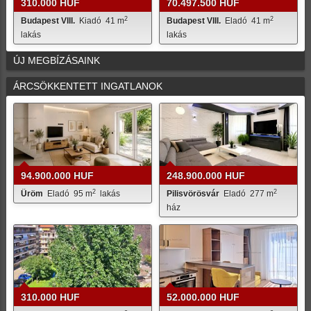
310.000 HUF
70.497.500 HUF
2
2
Budapest VIII.
Kiadó
41 m
Budapest VIII.
Eladó
41 m
lakás
lakás
ÚJ MEGBÍZÁSAINK
ÁRCSÖKKENTETT INGATLANOK
94.900.000 HUF
248.900.000 HUF
2
2
Üröm
Eladó
95 m
lakás
Pilisvörösvár
Eladó
277 m
ház
310.000 HUF
52.000.000 HUF