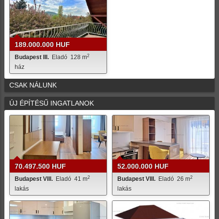
189.000.000 HUF
2
Budapest III.
Eladó
128 m
ház
CSAK NÁLUNK
ÚJ ÉPÍTÉSŰ INGATLANOK
70.497.500 HUF
52.000.000 HUF
2
2
Budapest VIII.
Eladó
41 m
Budapest VIII.
Eladó
26 m
lakás
lakás