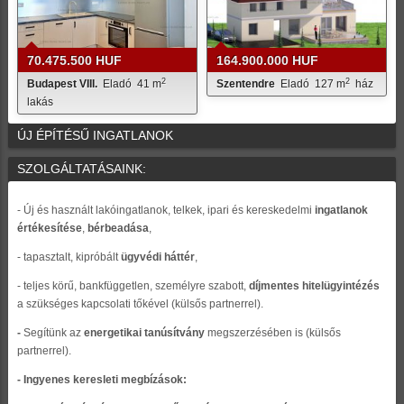
70.475.500 HUF
164.900.000 HUF
2
2
Budapest VIII.
Eladó
41 m
Szentendre
Eladó
127 m
ház
lakás
ÚJ ÉPÍTÉSŰ INGATLANOK
SZOLGÁLTATÁSAINK:
- Új és használt lakóingatlanok, telkek, ipari és kereskedelmi
ingatlanok
értékesítése
,
bérbeadása
,
- tapasztalt, kipróbált
ügyvédi háttér
,
- teljes körű, bankfüggetlen, személyre szabott,
díjmentes hitelügyintézés
a szükséges kapcsolati tőkével (külsős partnerrel).
-
Segítünk az
energetikai tanúsítvány
megszerzésében is (külsős
partnerrel).
- Ingyenes keresleti megbízások: