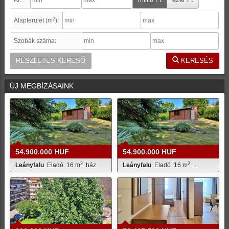
Ár:
2
Alapterület (m
):
Szobák száma:
RÉSZLETES KERESŐ
KERESÉS
ÚJ MEGBÍZÁSAINK
54.900.000 HUF
54.900.000 HUF
2
2
Leányfalu
Eladó
16 m
ház
Leányfalu
Eladó
16 m
...