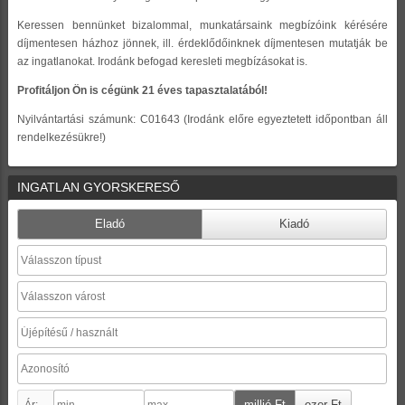
Keressen bennünket bizalommal, munkatársaink megbízóink kérésére
díjmentesen házhoz jönnek, ill. érdeklődőinknek díjmentesen mutatják be
az ingatlanokat. Irodánk befogad keresleti megbízásokat is.
Profitáljon Ön is cégünk 21 éves tapasztalatából!
Nyilvántartási számunk: C01643
(Irodánk előre egyeztetett időpontban áll
rendelkezésükre!)
INGATLAN GYORSKERESŐ
Eladó
Kiadó
millió Ft
ezer Ft