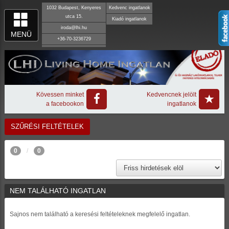
1032 Budapest, Kenyeres
Kedvenc ingatlanok
utca 15.
Kiadó ingatlanok
iroda@lhi.hu
MENÜ
+36-70-3236729
Kövessen minket
Kedvencnek jelölt
a facebookon
ingatlanok
SZŰRÉSI FELTÉTELEK
0
0
NEM TALÁLHATÓ INGATLAN
Sajnos nem található a keresési feltételeknek megfelelő ingatlan.