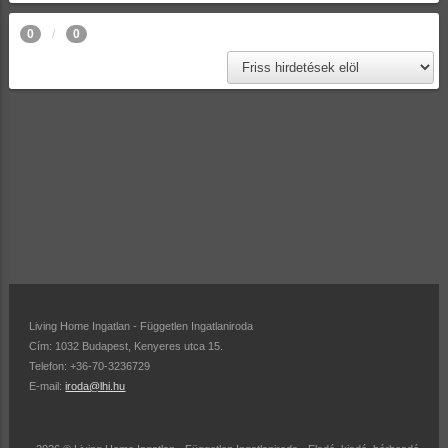
0
0
Living Home Ingatlan - Független Ingatlaniroda
Cím: 1032 Budapest, Kenyeres utca 15.
Telefon: +36-70-3236729
E-mail:
iroda@lhi.hu