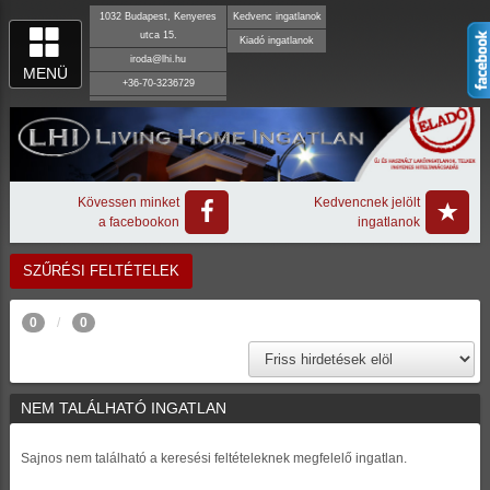
1032 Budapest, Kenyeres
Kedvenc ingatlanok
utca 15.
Kiadó ingatlanok
iroda@lhi.hu
MENÜ
+36-70-3236729
Kövessen minket
Kedvencnek jelölt
a facebookon
ingatlanok
SZŰRÉSI FELTÉTELEK
0
0
NEM TALÁLHATÓ INGATLAN
Sajnos nem található a keresési feltételeknek megfelelő ingatlan.