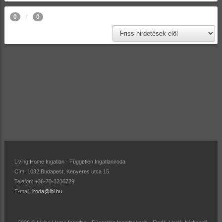
0
0
Living Home Ingatlan - Független Ingatlaniroda
Cím: 1032 Budapest, Kenyeres utca 15.
Telefon: +36-70-3236729
E-mail:
iroda@lhi.hu