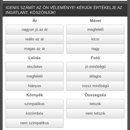
IGENIS SZÁMÍT AZ ÖN VÉLEMÉNYE! KÉRJÜK ÉRTÉKELJE AZ
INGATLANT. KÖSZÖNJÜK!
Ár
Méret
nagyon jó az ár
megfelelő
reális az ár
kicsi
magas az ár
nagy
Leírás
Fotó
részletes
jó minőségű
megfelelő
átlagos
hiányos
rossz minőségű
Környék
Összegzés
szimpatikus
tetszik
közömbös
nem tetszik
nem szimpatikus