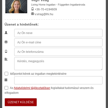
Végh Virág
Living Home Ingatlan - Független Ingatlaniroda
+36-70-4194609
v.virag@lhi.hu
Üzenet a hirdetőnek:
Időpontot kérek az ingatlan megtekintésére
Az
Adatvédelmi tájékoztatóban
foglaltakat tudomásul veszem és
elfogadom