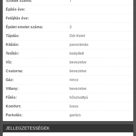
Szobák száma:
7
Építés éve:
Felújítás éve:
Épület emelet száma:
3
Tájolás:
Dél-Kelet
Kilátás:
panorámás
Tetőtér:
beépített
Víz:
bevezetve
Csatorna:
bevezetve
Gáz:
nincs
Villany:
bevezetve
Fűtés:
hőszivattyú
Komfort:
luxus
Parkolás:
garázs
JELLEGZETESSÉGEK