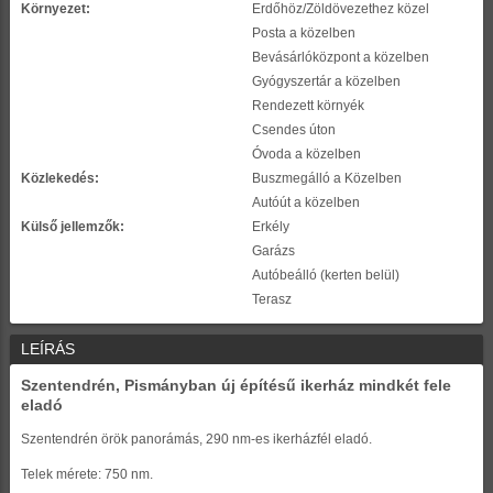
Környezet:
Erdőhöz/Zöldövezethez közel
Posta a közelben
Bevásárlóközpont a közelben
Gyógyszertár a közelben
Rendezett környék
Csendes úton
Óvoda a közelben
Közlekedés:
Buszmegálló a Közelben
Autóút a közelben
Külső jellemzők:
Erkély
Garázs
Autóbeálló (kerten belül)
Terasz
LEÍRÁS
Szentendrén, Pismányban új építésű ikerház mindkét fele
eladó
Szentendrén örök panorámás, 290 nm-es ikerházfél eladó.
Telek mérete: 750 nm.