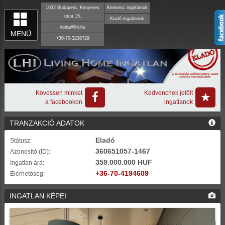
1032 Budapest, Kenyeres
Kedvenc ingatlanok
utca 15.
Kiadó ingatlanok
iroda@lhi.hu
MENÜ
+36-70-3236729
Kövessen minket
Kedvencnek jelölt
a facebookon
ingatlanok
TRANZAKCIÓ ADATOK
Eladó
Státusz:
360651057-1467
Azonosító (ID):
359.000.000 HUF
Ingatlan ára:
+36-70-4194609
Elérhetőség:
INGATLAN KÉPEI