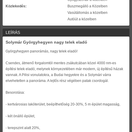
Közlekedés:
Buszmegálló a Közelben
Vasútállomás a közelben
Autóút a közelben
LEÍRÁS
Solymár Györgyhegyen nagy telek eladó
Györgyhegyen panorámás, nagy telek eladó!
Csendes, átmenő forgalomtól mentes zsákutcában közel 4000 nm-es
építési telek eladó, melynek környezetében már modern, új építésű házak
vannak. A Pilisi vonulatokra, a Budai hegyekre és a Solymári várra
elvehetetlen a panoráma. A lejtős rész végében patak csordogál.
Besorolása:
- kertvárosias lakóterület, beépíthetőség 20-30%, 5 m épület magasság,
- két önálló épület,
- terepszint alatt 20%,