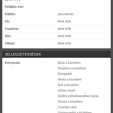
Felújítás éve:
Kilátás:
panorámás
Víz:
telek előtt
Csatorna:
telek előtt
Gáz:
telek előtt
Villany:
telek előtt
JELLEGZETESSÉGEK
Környezet:
Bank a közelben
Templom a közelben
Elszigetelt
Iskola a közelben
Bolt a közelben
Vízhez közel
Erdőhöz/Zöldövezethez közel
Óvoda a közelben
Csendes úton
Gyógyszertár a közelben