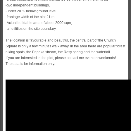
-two independent buildings,
-under 20 % below ground level,
-frontage width of the plot 21 m,
-Actual buildable area of about 2000 sqm,
-all utilities on the site boundary.
The location is favourable and beautiful, the central part of the Church
Square is only a few minutes walk away. In the area there are popular forest
hiking spots, the Paprika stream, the Rosy spring and the waterfall.
If you are interested in the plot, please contact me even on weekends!
The data is for information only.