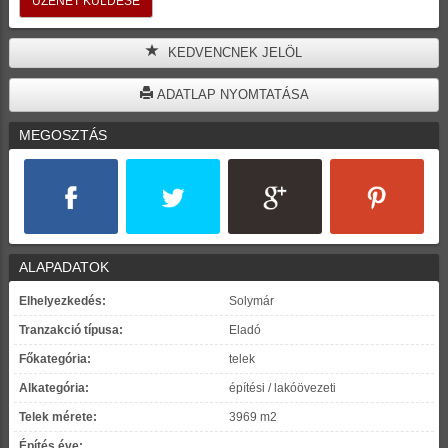
KEDVENCNEK JELÖL
ADATLAP NYOMTATÁSA
MEGOSZTÁS
ALAPADATOK
Elhelyezkedés:
Solymár
Tranzakció típusa:
Eladó
Főkategória:
telek
Alkategória:
építési / lakóövezeti
Telek mérete:
3969 m2
Építés éve: