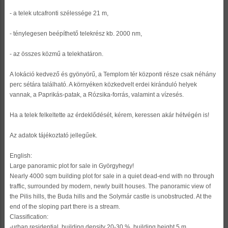
- a telek utcafronti szélessége 21 m,
- ténylegesen beépíthető telekrész kb. 2000 nm,
- az összes közmű a telekhatáron.
A lokáció kedvező és gyönyörű, a Templom tér központi része csak néhány
perc sétára található. A környéken közkedvelt erdei kiránduló helyek
vannak, a Paprikás-patak, a Rózsika-forrás, valamint a vízesés.
Ha a telek felkeltette az érdeklődését, kérem, keressen akár hétvégén is!
Az adatok tájékoztató jellegűek.
English:
Large panoramic plot for sale in Györgyhegy!
Nearly 4000 sqm building plot for sale in a quiet dead-end with no through
traffic, surrounded by modern, newly built houses. The panoramic view of
the Pilis hills, the Buda hills and the Solymár castle is unobstructed. At the
end of the sloping part there is a stream.
Classification:
-urban residential, building density 20-30 %, building height 5 m,