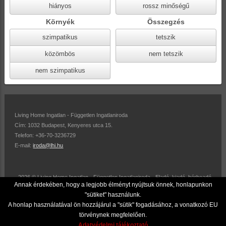
hiányos
rossz minőségű
Környék
Összegzés
szimpatikus
tetszik
közömbös
nem tetszik
nem szimpatikus
Living Home Ingatlan - Független Ingatlaniroda
Cím: 1032 Budapest, Kenyeres utca 15.
Telefon: +36-70-3236729
E-mail:
iroda@lhi.hu
2026 © Living Home Ingatlan - Független Ingatlaniroda - Eladó, kiadó, bérbeadó
Annak érdekében, hogy a legjobb élményt nyújtsuk önnek, honlapunkon
ingatlanok.
"sütiket" használunk.
Adatvédelmi tájékoztató
A honlap használatával ön hozzájárul a "sütik" fogadásához, a vonatkozó EU
törvénynek megfelelően.
Adatvédelmi tájékoztató