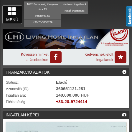
1032 Budapest, Kenyeres
Kedvenc ingatlanok
utca 15.
Kiadó ingatlanok
iroda@lhi.hu
MENÜ
+36-70-3236729
Kövessen minket
Kedvencnek jelölt
a facebookon
ingatlanok
TRANZAKCIÓ ADATOK
Eladó
Státusz:
360651121-281
Azonosító (ID):
149.000.000 HUF
Ingatlan ára:
+36-20-9724414
Elérhetőség:
INGATLAN KÉPEI